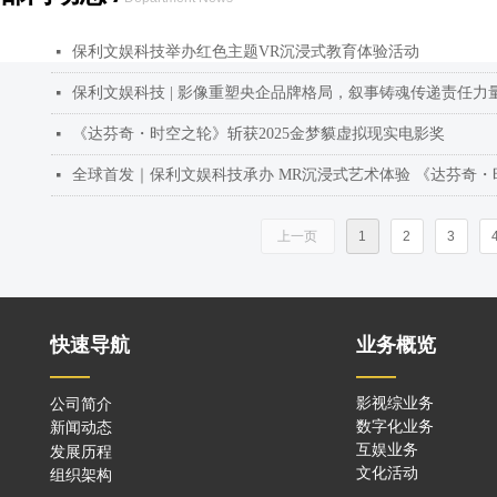
保利文娱科技举办红色主题VR沉浸式教育体验活动
넷
保利文娱科技 | 影像重塑央企品牌格局，叙事铸魂传递责任力
넷
《达芬奇・时空之轮》斩获2025金梦貘虚拟现实电影奖
넷
全球首发｜保利文娱科技承办 MR沉浸式艺术体验 《达芬奇・
넷
上一页
1
2
3
快速导航
业务概览
——
——
公司简介
影视综业务
新闻动态
数字化
业务
发展历程
互娱业务
组织架构
文化活动