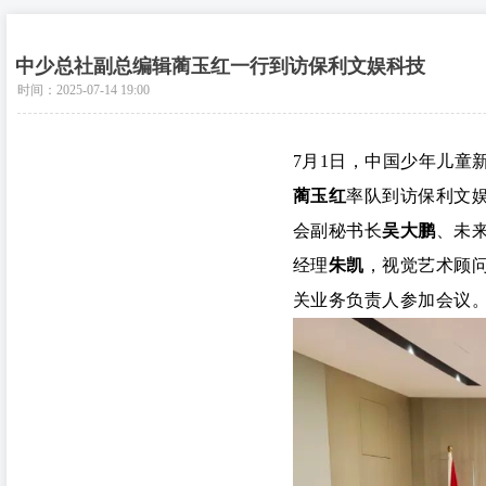
新闻动态
中少总社副总编辑蔺玉红一行到访保利文娱科技
时间：
2025-07-14
19:00
NEWS INFORMATION
7月1日，中国少年儿童
蔺玉红
率队到访保利文
会副秘书长
吴大鹏
、未
经理
朱凯
，视觉艺术顾
关业务负责人参加会议