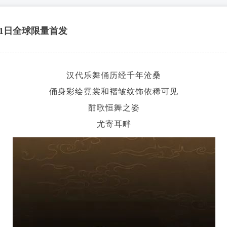
1日全球限量首发
汉代乐舞俑历经千年沧桑
俑身彩绘霓裳和褶皱纹饰依稀可见
酣歌恒舞之姿
尤寄耳畔