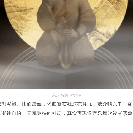
东汉灰陶吹箫俑
灰陶泥塑。此俑跽坐，谒曲裾右衽深衣舞服，戴介帻头巾，额
其凝神自怡，天赋秉持的神态，真实再现汉宫乐舞吹箫者形象