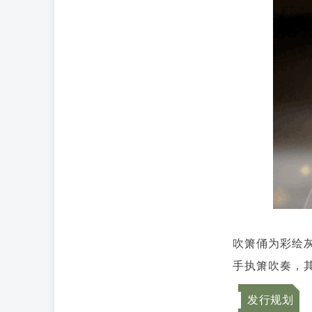
吹箫俑为彩绘
手执箫吹奏，
发行规划