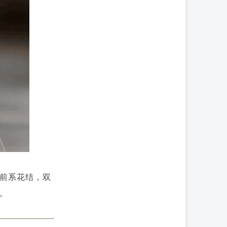
前系花结，双
。