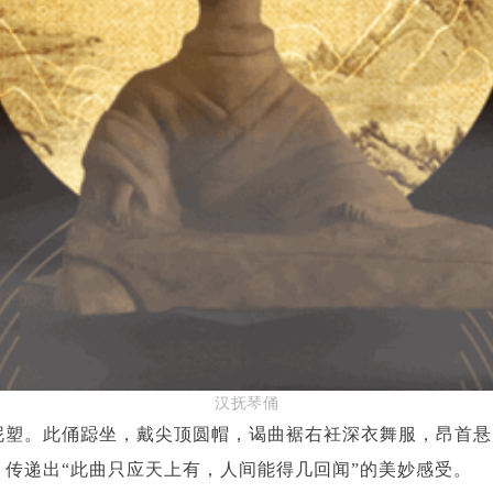
汉抚琴俑
泥塑。此俑跽坐，戴尖顶圆帽，谒曲裾右衽深衣舞服，昂首悬
，传递出“此曲只应天上有，人间能得几回闻”的美妙感受。