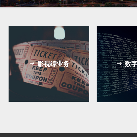
影视综业务
数
ꁹ
ꁹ